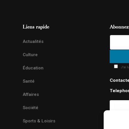
Liens rapide
Abonnez-
Actualités
Culture
J'ai 
Éducation
Contact
Santé
Telepho
Affaires
Société
Sports & Loisirs