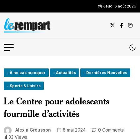
Jeudi 6 août 2026
- À ne pas manquer
- Actualités
- Derniéres Nouvelles
- Sports & Loisirs
Le Centre pour adolescents
fourmille d’activités
Alexia Grousson
8 mai 2024
0 Comments
33 Views